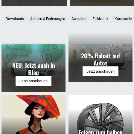
Kategorien
Downloads
Achsen & Federungen
Achsteile
Elektronik
Karosserie
20% Rabatt auf
Autos
NEU: Jetzt auch in
Blau
Jetzt anschauen
Jetzt anschauen
Felgen zum halben